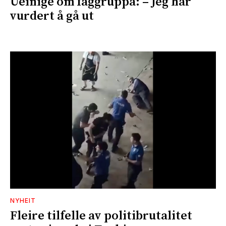
Ueinige om faggruppa: – Jeg har
vurdert å gå ut
NYHEIT
Fleire tilfelle av politibrutalitet