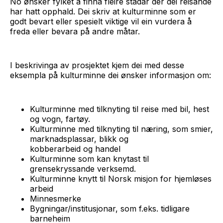
No ønsker fylket å finna fleire stadar der dei reisande
har hatt opphald. Dei skriv at kulturminne som er
godt bevart eller spesielt viktige vil ein vurdera å
freda eller bevara på andre måtar.
I beskrivinga av prosjektet kjem dei med desse
eksempla på kulturminne dei ønsker informasjon om:
Kulturminne med tilknyting til reise med bil, hest
og vogn, fartøy.
Kulturminne med tilknyting til næring, som smier,
marknadsplassar, blikk og
kobberarbeid og handel
Kulturminne som kan knytast til
grensekryssande verksemd.
Kulturminne knytt til Norsk misjon for hjemløses
arbeid
Minnesmerke
Bygningar/institusjonar, som f.eks. tidligare
barneheim