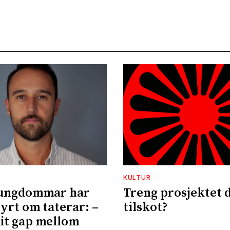
KULTUR
ungdommar har
Treng prosjektet d
øyrt om taterar: –
tilskot?
eit gap mellom