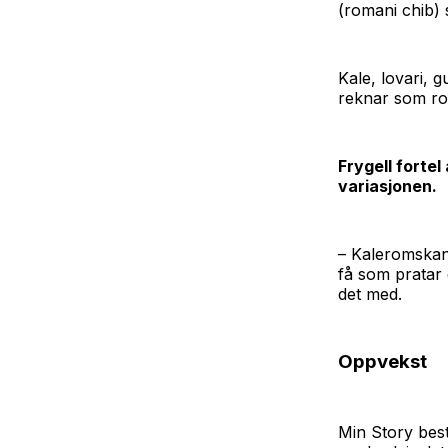
(romani chib) s
Kale, lovari, g
reknar som r
Frygell fortel
variasjonen.
– Kaleromskan, 
få som pratar d
det med.
Oppvekst
Min Story best