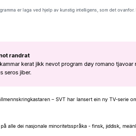
ogramma er laga ved hjelp av kunstig intelligens, som det ovanfor.
not randrat
kammar kerat jikk nevot program døy romano tjavoar 
 seros jiber.
llmennskringkastaren – SVT har lansert ein ny TV-serie 
på alle dei nasjonale minoritetsspråka - finsk, jiddisk, meän