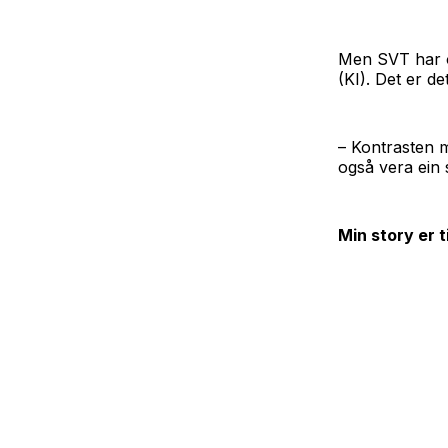
Men SVT har og
(KI). Det er 
– Kontrasten m
også vera ein
Min story er 