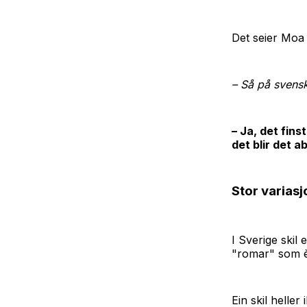
Det seier Moa 
– Så på svens
– Ja, det fin
det blir det a
Stor variasj
I Sverige skil
"romar" som è
Ein skil helle