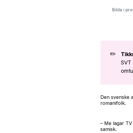
Bilda i pr
✏️
Tikk
SVT 
omtus
Den svenske a
romanifolk.
– Me lagar TV 
samisk.