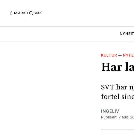
MØRKT
SØK
NYHEI
KULTUR
—
NYHE
Har l
SVT har n
fortel sin
INGELIV
Publisert: 7 aug. 2