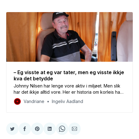
– Eg visste at eg var tater, men eg visste ikkje
kva det betydde
Johnny Nilsen har lenge vore aktiv i miljøet. Men slik
har det ikkje alltid vore. Her er historia om korleis han
tok tilbake kulturen sin.
Vandriane
Ingeliv Aadland
Del
Del
Share
Del
Share
Del
på
på
on
på
on
på