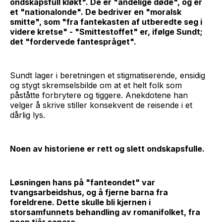
ondskapsfull kløkt". De er "åndelige døde", og er
et "nationalonde". De bedriver en "moralsk
smitte", som "fra fantekasten af utberedte seg i
videre kretse" - "Smittestoffet" er, ifølge Sundt;
det "fordervede fantespråget".
Sundt lager i beretningen et stigmatiserende, ensidig
og stygt skremselsbilde om at et helt folk som
påståtte forbrytere og tiggere. Anekdotene han
velger å skrive stiller konsekvent de reisende i et
dårlig lys.
Noen av historiene er rett og slett ondskapsfulle.
Løsningen hans på "fanteondet" var
tvangsarbeidshus, og å fjerne barna fra
foreldrene. Dette skulle bli kjernen i
storsamfunnets behandling av romanifolket, fra
noen tiår senere.