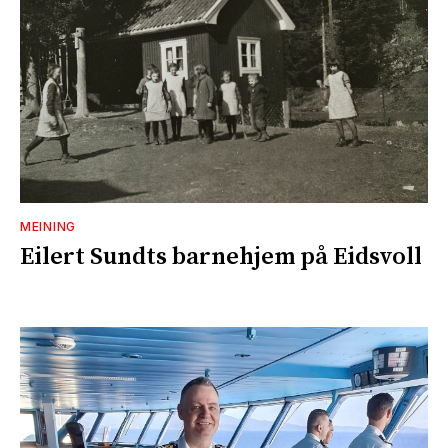
MEINING
Eilert Sundts barnehjem på Eidsvoll