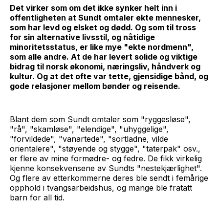
Det virker som om det ikke synker helt inn i
offentligheten at Sundt omtaler ekte mennesker,
som har levd og elsket og dødd. Og som til tross
for sin alternative livsstil, og nåtidige
minoritetsstatus, er like mye "ekte nordmenn",
som alle andre. At de har levert solide og viktige
bidrag til norsk økonomi, næringsliv, håndverk og
kultur. Og at det ofte var tette, gjensidige bånd, og
gode relasjoner mellom bønder og reisende.
Blant dem som Sundt omtaler som "ryggesløse",
"rå", "skamløse", "elendige", "uhyggelige",
"forvildede", "vanartede", "sortladne, vilde
orientalere", "støyende og stygge", "taterpak" osv.,
er flere av mine formødre- og fedre. De fikk virkelig
kjenne konsekvensene av Sundts "nestekjærlighet".
Og flere av etterkommerne deres ble sendt i femårige
opphold i tvangsarbeidshus, og mange ble fratatt
barn for all tid.