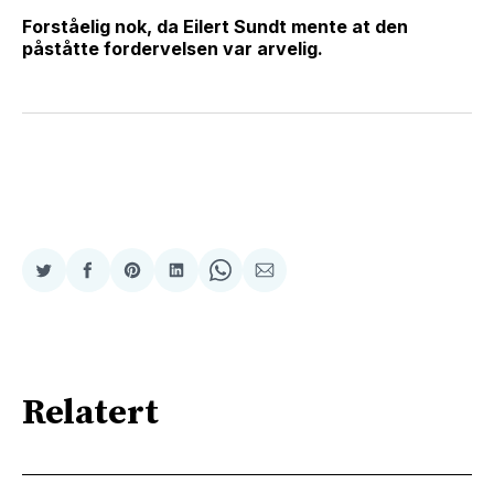
Forståelig nok, da Eilert Sundt mente at den
påståtte fordervelsen var arvelig.
Del
Del
Share
Del
Share
Del
på
på
on
på
on
på
Twitter
Facebook
Pinterest
LinkedIn
WhatsApp
E-
post
Relatert